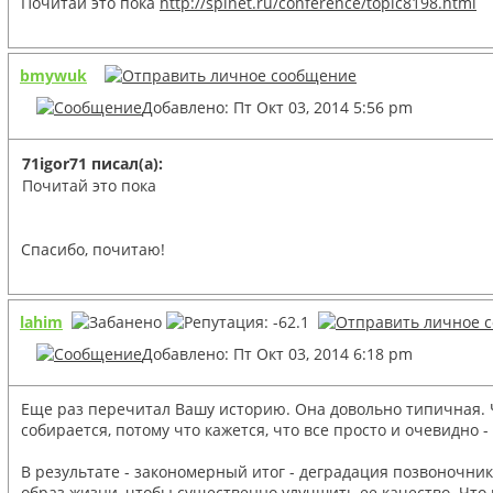
Почитай это пока
http://spinet.ru/conference/topic8198.html
bmywuk
Добавлено: Пт Окт 03, 2014 5:56 pm
71igor71 писал(а):
Почитай это пока
Спасибо, почитаю!
lahim
Добавлено: Пт Окт 03, 2014 6:18 pm
Еще раз перечитал Вашу историю. Она довольно типичная. Че
собирается, потому что кажется, что все просто и очевидн
В результате - закономерный итог - деградация позвоночник
образ жизни, чтобы существенно улучшить ее качество. Что 