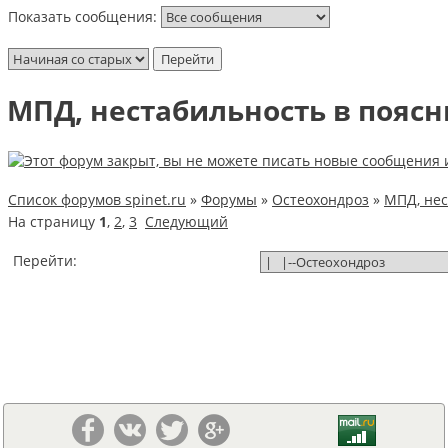
Показать сообщения:
МПД, нестабильность в поясн
Список форумов spinet.ru
»
Форумы
»
Остеохондроз
»
МПД, нес
На страницу
1
,
2
,
3
Следующий
Перейти: