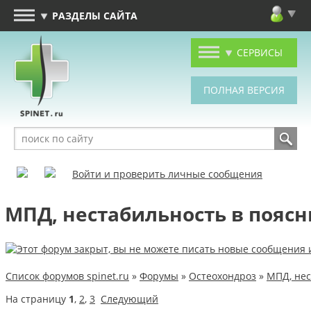
РАЗДЕЛЫ САЙТА
СЕРВИСЫ
Войти и проверить личные сообщения
МПД, нестабильность в пояс
Список форумов spinet.ru
»
Форумы
»
Остеохондроз
»
МПД, нес
На страницу
1
,
2
,
3
Следующий