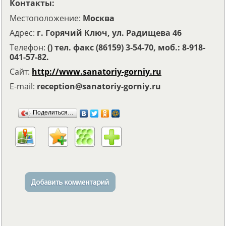
Контакты:
Местоположение:
Москва
Адрес:
г. Горячий Ключ, ул. Радищева 46
Телефон:
() тел. факс (86159) 3-54-70, моб.: 8-918-
041-57-82.
Сайт:
http://www.sanatoriy-gorniy.ru
E-mail:
reception@sanatoriy-gorniy.ru
Поделиться…