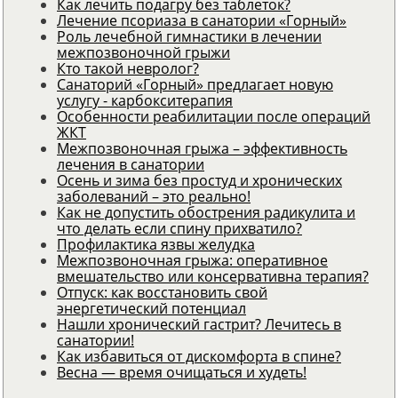
Как лечить подагру без таблеток?
Лечение псориаза в санатории «Горный»
Роль лечебной гимнастики в лечении
межпозвоночной грыжи
Кто такой невролог?
Санаторий «Горный» предлагает новую
услугу - карбокситерапия
Особенности реабилитации после операций
ЖКТ
Межпозвоночная грыжа – эффективность
лечения в санатории
Осень и зима без простуд и хронических
заболеваний – это реально!
Как не допустить обострения радикулита и
что делать если спину прихватило?
Профилактика язвы желудка
Межпозвоночная грыжа: оперативное
вмешательство или консервативна терапия?
Отпуск: как восстановить свой
энергетический потенциал
Нашли хронический гастрит? Лечитесь в
санатории!
Как избавиться от дискомфорта в спине?
Весна — время очищаться и худеть!