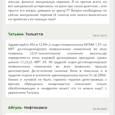
массаж, физио,и мануальную терапию...Я не против всего, но
вот мануальной остерегаюсь..не рано при таком диагнозе... или
просто это вопрос доверия ко врачу.??? Вопрос-необходима ли
сейчас мануальная терапия (4 сеанса) или можно вылечиться
не прибегая к ее помощи пока?
Татьяна
- Тольятти
04.01.2010
Здравствуйте 45л в 12.09г.,L-отдел позвоночника INTERA 1,5T; на
МРТ дз:спондилоартроз позвоночника изменения во всех
позвонка, L5,S1-значительное снижение высоты,где
определяются зоны жировой дегенерации протрузия. грыжи
шмоля L1,L3,L5. МРТ 03. 09 грудной отдел-дз:спондилоартроз
позвоночника изменения во всех позвонках. прошла
денсометрию Дз-остепения сильные боли в пояснице и в
грудном отделе в анемнезе аденокарцинома матки (1c.)в 2004г.
Химии и лучевой не было, гормоно терапия депо-провера. к
врачам обращалась неоднократно назначают только
обезболивающие и хондролон может что то можно еще?, с
уважением Татьяна
Айгуль
- Нефтекамск
09.09.2009