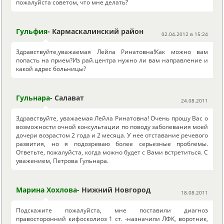
пожалуйста советом, что мне делать?
Гульфия
- Кармаскалинский район
02.04.2012 в 15:24
Здравствуйте,уважаемая Лейла Ринатовна!Как можно вам
попасть на прием?Из рай.центра нужно ли вам направление и
какой адрес больницы?
Гульнара
- Салават
24.08.2011
Здравствуйте, уважаемая Лейла Ринатовна! Очень прошу Вас о
возможности очной консультации по поводу заболевания моей
дочери возрастом 2 года и 2 месяца. У нее отставание речевого
развития, но я подозреваю более серьезные проблемы.
Ответьте, пожалуйста, когда можно будет с Вами встретиться. С
уважением, Петрова Гульнара.
Марина Хохлова
- Нижний Новгород
18.08.2011
Подскажите пожалуйста, мне поставили диагноз
правосторонний кифосколиоз 1 ст. -назначили ЛФК, воротник,