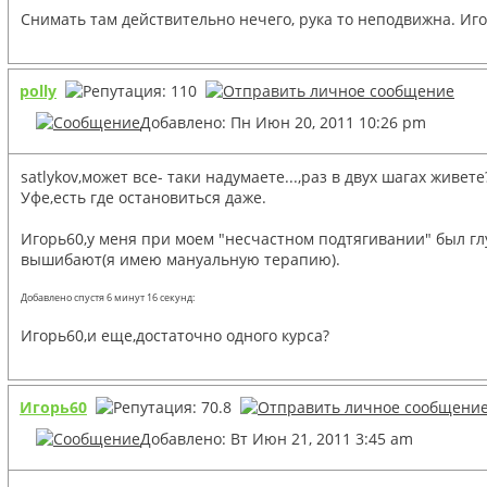
Снимать там действительно нечего, рука то неподвижна. Игор
polly
Добавлено: Пн Июн 20, 2011 10:26 pm
satlykov,может все- таки надумаете...,раз в двух шагах жи
Уфе,есть где остановиться даже.
Игорь60,у меня при моем "несчастном подтягивании" был г
вышибают(я имею мануальную терапию).
Добавлено спустя 6 минут 16 секунд:
Игорь60,и еще,достаточно одного курса?
Игорь60
Добавлено: Вт Июн 21, 2011 3:45 am