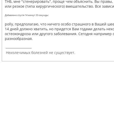
ТНБ, мне "сгенерировать", проще чем объяснить. Вы правы,
или резкое (типа хирургического) вмешательство. Все завис
Добавлено спустя 14 минут 33 секунды:
polly, предполагаю, что ничего особо страшного в Вашей ше
14 дней должно хватить, но придется Вам годами делать нек
остеохондроза или другого заболевания. Сегодня например 
разнообразная.
_________________
Неизлечимых болезней не существует.