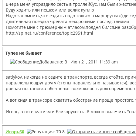
Вчера меня угораздило сесть в троллейбус.Там были жесткие
Буду ходить или пешком или велик куплю
Надо запомнить,что ездить надо только в маршрутках(где си
Длительная поездка чревата нехорошими последствиями
Помогите мне с трехмерным атласом,полдня бился,не разобра
http://spinet.ru/conference/topic2951.html
Тупее не бывает
Добавлено: Вт Июн 21, 2011 11:39 am
satlykov, никогда не седите в транспорте, всегда стойте,
параллельно друг другу (стопы параллельно называется). ве
ровная постановка обечпечит возможность долговременного ст
А вот сидя в трансоре схватить обострение проще простого,
Игорь, а остегматизм и близорукость -6 можно вылечить "на
Игорь60