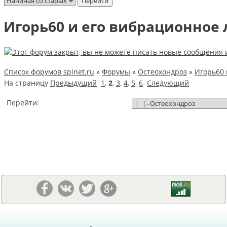
Игорь60 и его вибрационное
Список форумов spinet.ru
»
Форумы
»
Остеохондроз
»
Игорь60 
На страницу
Предыдущий
1
,
2
,
3
,
4
,
5
,
6
Следующий
Перейти: