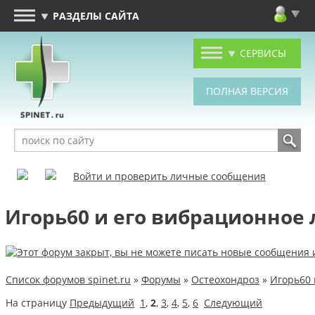
РАЗДЕЛЫ САЙТА
СЕРВИСЫ
Войти и проверить личные сообщения
Игорь60 и его вибрационное
Список форумов spinet.ru
»
Форумы
»
Остеохондроз
»
Игорь60 
На страницу
Предыдущий
1
,
2
,
3
,
4
,
5
,
6
Следующий