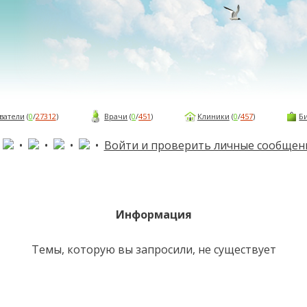
ватели
(
0
/
27312
)
Врачи
(
0
/
451
)
Клиники
(
0
/
457
)
Б
•
•
•
•
•
Войти и проверить личные сообщен
Информация
Темы, которую вы запросили, не существует