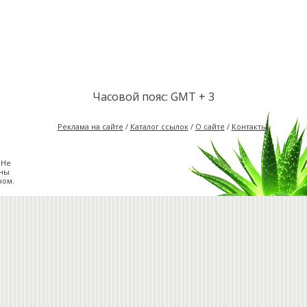
Часовой пояс: GMT + 3
Реклама на сайте
/
Каталог ссылок
/
О сайте
/
Контакты
 Не
жны
чом.