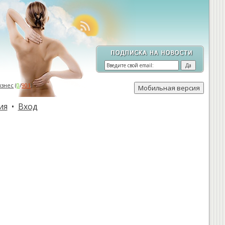
изнес
(
0
/
901
)
ия
•
Вход