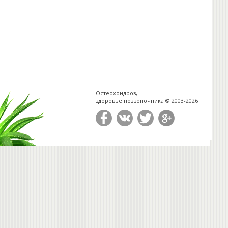
Остеохондроз,
здоровье позвоночника © 2003-2026