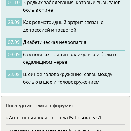
01.10
3 редких заболевания, которые вызывают
боль в спине
28.09
Как ревматоидный артрит связан с
депрессией и тревогой
07.09
Диабетическая невропатия
03.09
6 основных причин радикулита и боли в
седалищном нерве
22.08
Шейное головокружение: связь между
болью в шее и головокружением
Последние темы в форуме:
» Антеспондилолистез тела l5. Грыжа l5-s1