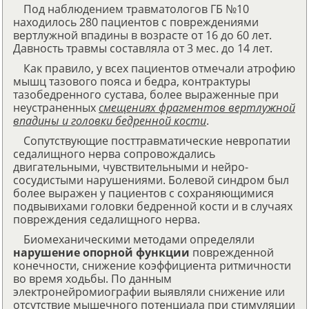
Под наблюдением травматологов ГБ №10
находилось 280 пациентов с повреждениями
вертлужной впадины в возрасте от 16 до 60 лет.
Давность травмы составляла от 3 мес. до 14 лет.
Как правило, у всех пациентов отмечали атрофию
мышц тазового пояса и бедра, контрактуры
тазобедренного сустава, более выраженные при
неустраненных
смещениях фрагментов вертлужной
впадины и головки бедренной кости
.
Сопутствующие посттравматические невропатии
седалищного нерва сопровождались
двигательными, чувствительными и нейро-
сосудистыми нарушениями. Болевой синдром был
более выражен у пациентов с сохраняющимися
подвывихами головки бедренной кости и в случаях
повреждения седалищного нерва.
Биомеханическими методами определяли
нарушение опорной функции
поврежденной
конечности, снижение коэффициента ритмичности
во время ходьбы. По данным
электронейромиографии выявляли снижение или
отсутствие мышечного потенциала при стимуляции