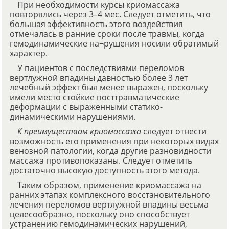
При необходимости курсы криомассажа
повторялись через 3–4 мес. Следует отметить, что
большая эффективность этого воздействия
отмечалась в ранние сроки после травмы, когда
гемодинамические на¬рушения носили обратимый
характер.
У пациентов с последствиями переломов
вертлужной впадины давностью более 3 лет
лечебный эффект был менее выражен, поскольку
имели место стойкие посттравматические
деформации с выраженными статико-
динамическими нарушениями.
К преимуществам криомассажа
следует отнести
возможность его применения при некоторых видах
венозной патологии, когда другие разновидности
массажа противопоказаны. Следует отметить
достаточно высокую доступность этого метода.
Таким образом, применение криомассажа на
ранних этапах комплексного восстановительного
лечения переломов вертлужной впадины весьма
целесообразно, поскольку оно способствует
устранению гемодинамических нарушений,