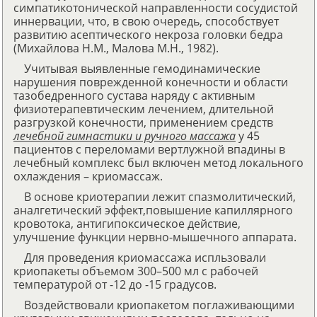
симпатикотонической направленности сосудистой
иннервации, что, в свою очередь, способствует
развитию асептического некроза головки бедра
(Михайлова Н.М., Малова М.Н., 1982).
Учитывая выявленные гемодинамические
нарушения поврежденной конечности и области
тазобедренного сустава наряду с активным
физиотерапевтическим лечением, длительной
разгрузкой конечности, применением средств
лечебной гимнастики и ручного массажа
у 45
пациентов с переломами вертлужной впадины в
лечебный комплекс был включен метод локального
охлаждения – криомассаж.
В основе криотерапии лежит спазмолитический,
аналгетический эффект,повышение капиллярного
кровотока, антигипоксическое действие,
улучшение функции нервно-мышечного аппарата.
Для проведения криомассажа испльзовали
криопакеты объемом 300–500 мл с рабочей
температурой от -12 до -15 градусов.
Воздействовали криопакетом поглаживающими