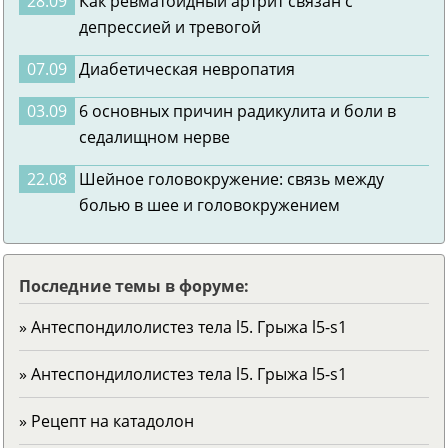
28.09
Как ревматоидный артрит связан с
депрессией и тревогой
07.09
Диабетическая невропатия
03.09
6 основных причин радикулита и боли в
седалищном нерве
22.08
Шейное головокружение: связь между
болью в шее и головокружением
Последние темы в форуме:
» Антеспондилолистез тела l5. Грыжа l5-s1
» Антеспондилолистез тела l5. Грыжа l5-s1
» Рецепт на катадолон