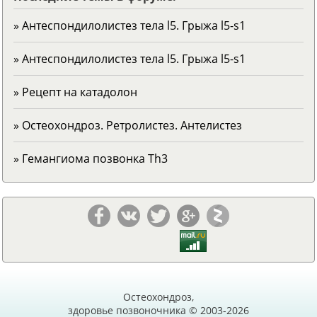
» Антеспондилолистез тела l5. Грыжа l5-s1
» Антеспондилолистез тела l5. Грыжа l5-s1
» Рецепт на катадолон
» Остеохондроз. Ретролистез. Антелистез
» Гемангиома позвонка Тh3
Остеохондроз,
здоровье позвоночника © 2003-2026