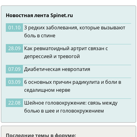
Новостная лента Spinet.ru
01.10
3 редких заболевания, которые вызывают
боль в спине
28.09
Как ревматоидный артрит связан с
депрессией и тревогой
07.09
Диабетическая невропатия
03.09
6 основных причин радикулита и боли в
седалищном нерве
22.08
Шейное головокружение: связь между
болью в шее и головокружением
Последние темы в форуме: