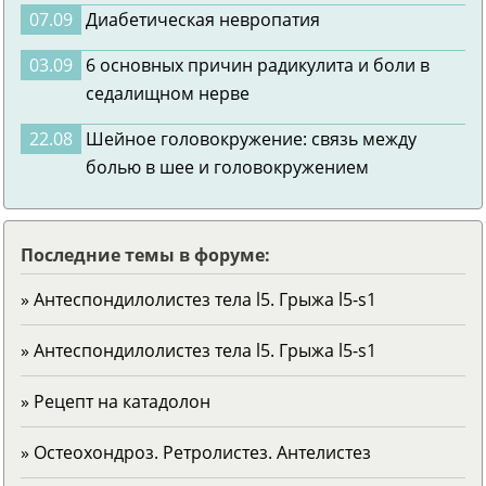
07.09
Диабетическая невропатия
03.09
6 основных причин радикулита и боли в
седалищном нерве
22.08
Шейное головокружение: связь между
болью в шее и головокружением
Последние темы в форуме:
» Антеспондилолистез тела l5. Грыжа l5-s1
» Антеспондилолистез тела l5. Грыжа l5-s1
» Рецепт на катадолон
» Остеохондроз. Ретролистез. Антелистез