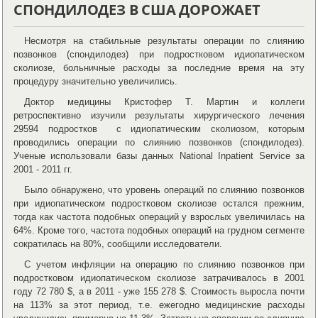
СПОНДИЛОДЕЗ В США ДОРОЖАЕТ
Несмотря на стабильные результаты операции по слиянию
позвонков (спондилодез) при подростковом идиопатическом
сколиозе, больничные расходы за последние время на эту
процедуру значительно увеличились.
Доктор медицины Кристофер Т. Мартин и коллеги
ретроспективно изучили результаты хирургического лечения
29594 подростков с идиопатическим сколиозом, которым
проводились операции по слиянию позвонков (спондилодез).
Ученые использовали базы данных National Inpatient Service за
2001 - 2011 гг.
Было обнаружено, что уровень операций по слиянию позвонков
при идиопатическом подростковом сколиозе остался прежним,
тогда как частота подобных операций у взрослых увеличилась на
64%. Кроме того, частота подобных операций на грудном сегменте
сократилась на 80%, сообщили исследователи.
С учетом инфляции на операцию по слиянию позвонков при
подростковом идиопатическом сколиозе затрачивалось в 2001
году 72 780 $, а в 2011 - уже 155 278 $. Стоимость выросла почти
на 113% за этот период, т.е. ежегодно медицинские расходы