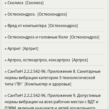
» Сколиоз
[
Сколиоз
]
» Остеохондроз.
[
Остеохондроз
]
» Вред от компьютера
[
Остеохондроз
]
» Остеохондроз и головные боли
[
Остеохондроз
]
» Артрит
[
Артрит
]
» Артроз, остеоартроз, коксартроз
[
Артроз
]
» СанПиН 2.2.2.542-96. Приложение 8. Санитарные
нормы вибрации категории 3 технологической
типа \"B\"
[
Компьютер и здоровье
]
» СанПиН 2.2.2.542-96. Приложение 9. Допустимые
нормы вибрации на всех рабочих местах с ВДТ и
ПЭВМ, включая учащихся и детей дошкольного