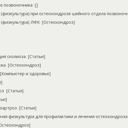
ие позвоночника
[
]
 (физкультура) при остеохондрозе шейного отдела позвоноч
 (физкультура) ЛФК
[
Остеохондроз
]
ция сколиоза
[
Статьи
]
ыжа
[
Остеохондроз
]
[
Компьютер и здоровье
]
и
]
оз
[
Статьи
]
тьи
]
еоартроз
[
Статьи
]
ная физкультура для профилактики и лечения остеохондроза
Остеохондроз
]