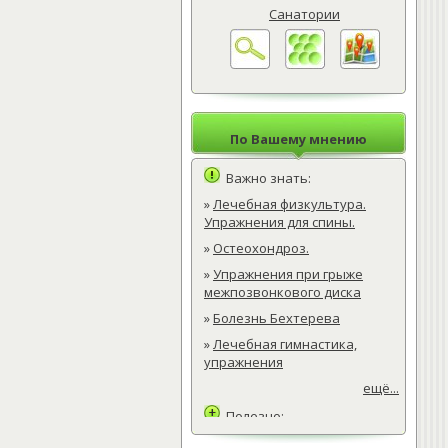
Санатории
По Вашему мнению
Важно знать:
»
Лечебная физкультура.
Упражнения для спины.
»
Остеохондроз.
»
Упражнения при грыже
межпозвонкового диска
»
Болезнь Бехтерева
»
Лечебная гимнастика,
упражнения
ещё...
Полезно:
»
Лечебная физкультура.