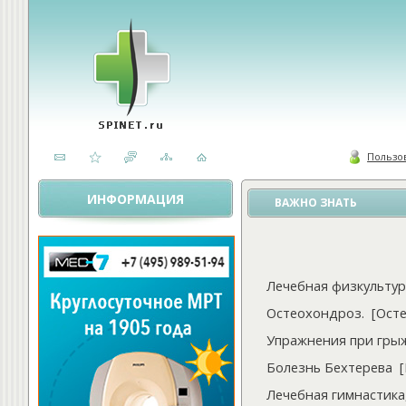
Пользо
ИНФОРМАЦИЯ
ВАЖНО ЗНАТЬ
Лечебная физкультур
Остеохондроз.
[
Ост
Упражнения при гры
Болезнь Бехтерева
[
Лечебная гимнастика