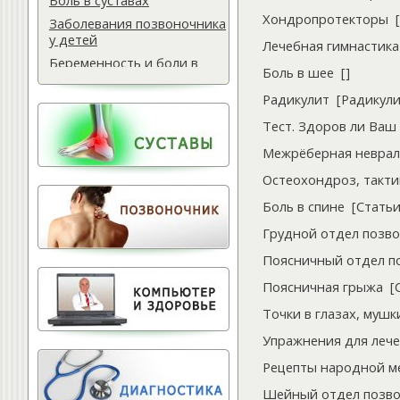
Боль в суставах
Хондропротекторы
[
Заболевания позвоночника
у детей
Лечебная гимнастика
Беременность и боли в
Боль в шее
[
]
спине
Радикулит
[
Радикул
Мази для спины
Массаж водителю
Тест. Здоров ли Ваш
Самомассаж при
Межрёберная неврал
остеохондрозе
Остеохондроз, такти
Поясничная грыжа
Боль в спине
[
Стать
Обследование
позвоночника
Грудной отдел позв
Тактика лечения
Поясничный отдел п
остеохондроза
Поясничная грыжа
[
Лечение баней
Офисный фитнес
Точки в глазах, мушк
Народная медицина
Упражнения для леч
Тест для позвоночника
Рецепты народной 
Питание для позвоночника
Шейный отдел позв