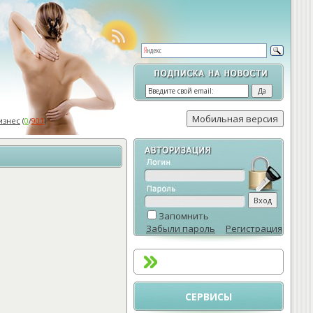
изнес
(
0
/
901
)
Запомнить
Забыли пароль
Регистрация
СЕРВИСЫ