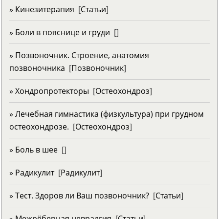
» Кинезитерапия
[
Статьи
]
» Боли в пояснице и груди
[
]
» Позвоночник. Строение, анатомия
позвоночника
[
Позвоночник
]
» Хондропротекторы
[
Остеохондроз
]
» Лечебная гимнастика (физкультура) при грудном
остеохондрозе.
[
Остеохондроз
]
» Боль в шее
[
]
» Радикулит
[
Радикулит
]
» Тест. Здоров ли Ваш позвоночник?
[
Статьи
]
» Межрёберная невралгия
[
Статьи
]