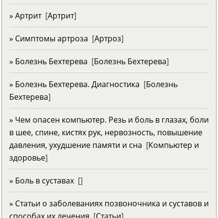
» Артрит
[
Артрит
]
» Симптомы артроза
[
Артроз
]
» Болезнь Бехтерева
[
Болезнь Бехтерева
]
» Болезнь Бехтерева. Диагностика
[
Болезнь
Бехтерева
]
» Чем опасен компьютер. Резь и боль в глазах, боли
в шее, спине, кистях рук, нервозность, повышение
давления, ухудшение памяти и сна
[
Компьютер и
здоровье
]
» Боль в суставах
[
]
» Статьи о заболеваниях позвоночника и суставов и
способах их лечения
[
Статьи
]