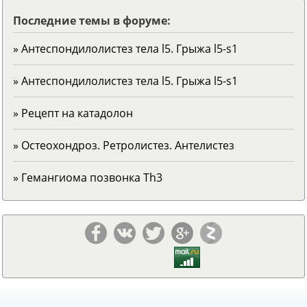
Последние темы в форуме:
» Антеспондилолистез тела l5. Грыжа l5-s1
» Антеспондилолистез тела l5. Грыжа l5-s1
» Рецепт на катадолон
» Остеохондроз. Ретролистез. Антелистез
» Гемангиома позвонка Тh3