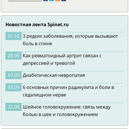
Новостная лента Spinet.ru
01.10
3 редких заболевания, которые вызывают
боль в спине
28.09
Как ревматоидный артрит связан с
депрессией и тревогой
07.09
Диабетическая невропатия
03.09
6 основных причин радикулита и боли в
седалищном нерве
22.08
Шейное головокружение: связь между
болью в шее и головокружением