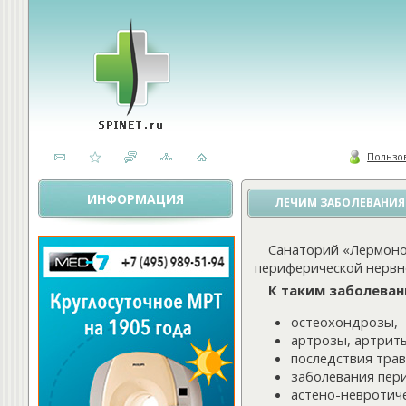
Пользо
ИНФОРМАЦИЯ
ЛЕЧИМ ЗАБОЛЕВАНИЯ
Санаторий «Лермоно
периферической нервн
К таким заболеван
остеохондрозы,
артрозы, артрит
последствия трав
заболевания пери
астено-невротиче