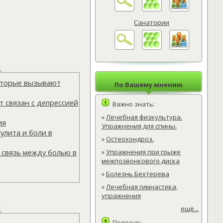
Санатории
которые вызывают
По Вашему мнению
 связан с депрессией
Важно знать:
»
Лечебная физкультура.
ия
Упражнения для спины.
улита и боли в
»
Остеохондроз.
»
Упражнения при грыже
 связь между болью в
межпозвонкового диска
»
Болезнь Бехтерева
»
Лечебная гимнастика,
упражнения
ещё...
Полезно: