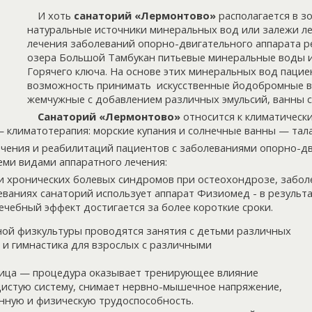
И хоть
санаторий «Лермонтово»
располагается в зо
натуральные источники минеральных вод или залежи ле
лечения заболеваний опорно-двигательного аппарата р
озера Большой Тамбукан питьевые минеральные воды и
Горячего ключа. На основе этих минеральных вод паци
возможность принимать искусственные йодобромные в
жемчужные с добавлением различных эмульсий, ванны 
Санаторий «Лермонтово»
относится к климатическ
 климатотерапия: морские купания и солнечные ванны — тал
чения и реабилитаций пациентов с заболеваниями опорно-дв
еми видами аппаратного лечения:
и хронических болевых синдромов при остеохондрозе, забол
еваниях санаторий использует аппарат Физиомед - в результ
чебный эффект достигается за более короткие сроки.
ной физкультуры проводятся занятия с детьми различных
 и гимнастика для взрослых с различными
ица — процедура оказывает тренирующее влияние
дистую систему, снимает нервно-мышечное напряжение,
нную и физическую трудоспособность.