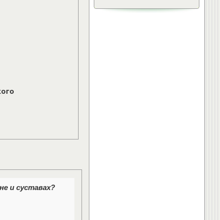
»
Лечебная физкультура.
Упражнения для спины.
»
Остеохондроз.
»
Упражнения при грыже
межпозвонкового диска
ещё...
Интересно:
кого
»
Лечебная физкультура.
Упражнения для спины.
»
Что делать при появлении
болей в спине
»
Правильное питание для
хрящевой ткани и суставов
ещё...
не и суставах?