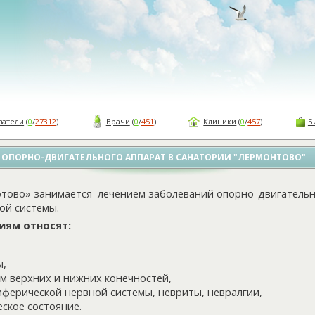
ватели
(
0
/
27312
)
Врачи
(
0
/
451
)
Клиники
(
0
/
457
)
Б
 ОПОРНО-ДВИГАТЕЛЬНОГО АППАРАТ В САНАТОРИИ "ЛЕРМОНТОВО"
тово» занимается лечением заболеваний опорно-двигательн
ой системы.
иям относят:
ы,
м верхних и нижних конечностей,
ферической нервной системы, невриты, невралгии,
ское состояние.