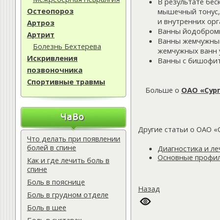
В результате бе
Остеопороз
мышечный тонус,
и внутренних ор
Артроз
Ванны йодобромн
Артрит
Ванны жемчужные
Болезнь Бехтерева
жемчужных ванн 
Искривления
Ванны с бишофит
позвоночника
Спортивные травмы
Больше о
ОАО «Сур
Другие статьи о ОАО «
Что делать при появлении
болей в спине
Диагностика и л
Основные профил
Как и где лечить боль в
спине
Боль в пояснице
Назад
Боль в грудном отделе
Боль в шее