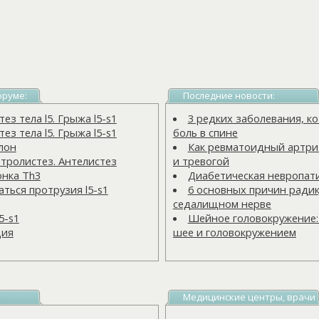
оруме:
Последние новости:
з тела l5. Грыжа l5-s1
3 редких заболевания, 
з тела l5. Грыжа l5-s1
боль в спине
лон
Как ревматоидный артрит
тролистез. Антелистез
и тревогой
онка Тh3
Диабетическая невропат
ться протрузия l5-s1
6 основных причин радик
седалищном нерве
5-s1
Шейное головокружение:
ция
шее и головокружением
Медицинские центры, врачи