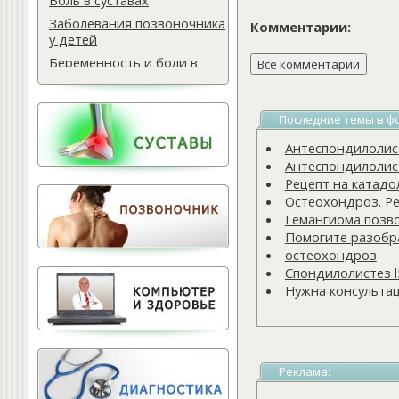
Боль в суставах
Заболевания позвоночника
Комментарии:
у детей
Беременность и боли в
спине
Мази для спины
Последние темы в ф
Массаж водителю
Самомассаж при
Антеспондилолисте
остеохондрозе
Антеспондилолисте
Рецепт на катадо
Поясничная грыжа
Остеохондроз. Ре
Обследование
Гемангиома позв
позвоночника
Помогите разобра
Тактика лечения
остеохондроз
остеохондроза
Спондилолистез l
Лечение баней
Нужна консульта
Офисный фитнес
Народная медицина
Тест для позвоночника
Реклама:
Питание для позвоночника