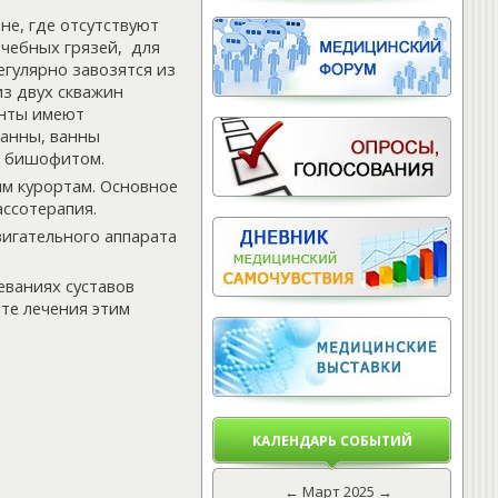
не, где отсутствуют
чебных грязей, для
егулярно завозятся из
з двух скважин
енты имеют
анны, ванны
с бишофитом.
им курортам. Основное
ассотерапия.
игательного аппарата
еваниях суставов
ате лечения этим
КАЛЕНДАРЬ СОБЫТИЙ
←
Март 2025
→