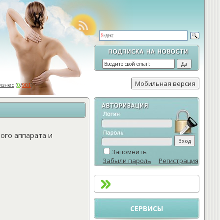
изнес
(
0
/
901
)
ого аппарата и
Запомнить
Забыли пароль
Регистрация
СЕРВИСЫ