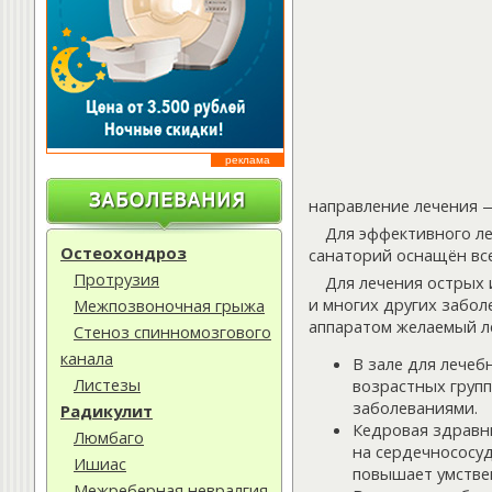
реклама
направление лечения —
Для эффективного ле
Остеохондроз
санаторий оснащён вс
Протрузия
Для лечения острых 
и многих других забол
Межпозвоночная грыжа
аппаратом желаемый ле
Стеноз спинномозгового
канала
В зале для лечеб
Листезы
возрастных групп
заболеваниями.
Радикулит
Кедровая здравн
Люмбаго
на сердечнососу
Ишиас
повышает умстве
Межреберная невралгия